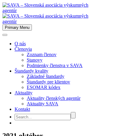
Primary Menu
O nás
Členovia
Zoznam členov
Stanovy
Podmienky členstva v SAVA
Štandardy kvality
Základné štandardy
Štandardy pre klientov
ESOMAR kódex
Aktuality
Aktuality členských agentúr
Aktuality SAVA
Kontakt
2021 október