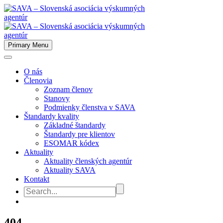
Primary Menu
O nás
Členovia
Zoznam členov
Stanovy
Podmienky členstva v SAVA
Štandardy kvality
Základné štandardy
Štandardy pre klientov
ESOMAR kódex
Aktuality
Aktuality členských agentúr
Aktuality SAVA
Kontakt
404