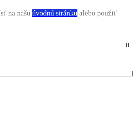
ísť na našu
úvodnú stránku
alebo použiť